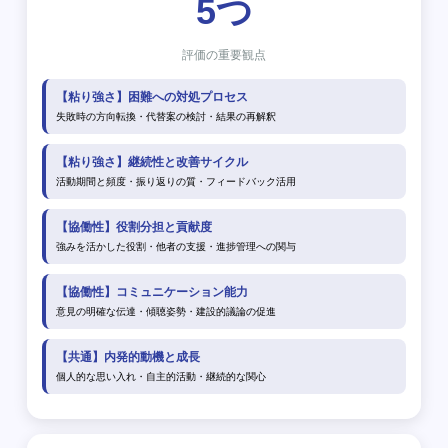
5つ
評価の重要観点
【粘り強さ】困難への対処プロセス
失敗時の方向転換・代替案の検討・結果の再解釈
【粘り強さ】継続性と改善サイクル
活動期間と頻度・振り返りの質・フィードバック活用
【協働性】役割分担と貢献度
強みを活かした役割・他者の支援・進捗管理への関与
【協働性】コミュニケーション能力
意見の明確な伝達・傾聴姿勢・建設的議論の促進
【共通】内発的動機と成長
個人的な思い入れ・自主的活動・継続的な関心