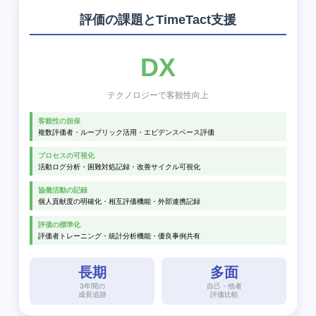
評価の課題とTimeTact支援
DX
テクノロジーで客観性向上
客観性の担保
複数評価者・ルーブリック活用・エビデンスベース評価
プロセスの可視化
活動ログ分析・困難対処記録・改善サイクル可視化
協働活動の記録
個人貢献度の明確化・相互評価機能・外部連携記録
評価の標準化
評価者トレーニング・統計分析機能・優良事例共有
長期
多面
3年間の
自己・他者
成長追跡
評価比較