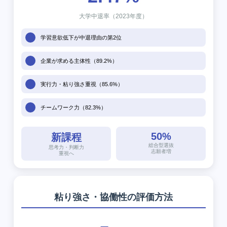
大学中退率（2023年度）
学習意欲低下が中退理由の第2位
企業が求める主体性（89.2%）
実行力・粘り強さ重視（85.6%）
チームワーク力（82.3%）
50%
新課程
総合型選抜
思考力・判断力
志願者増
重視へ
粘り強さ・協働性の評価方法