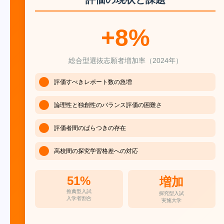
+8%
総合型選抜志願者増加率（2024年）
評価すべきレポート数の急増
論理性と独創性のバランス評価の困難さ
評価者間のばらつきの存在
高校間の探究学習格差への対応
51%
増加
推薦型入試
探究型入試
入学者割合
実施大学