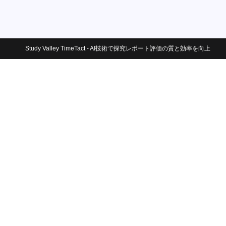
Study Valley TimeTact - AI技術で探究レポート評価の質と効率を向上
ABOUT US
Why We Do
Company
Member
Security
Privacy