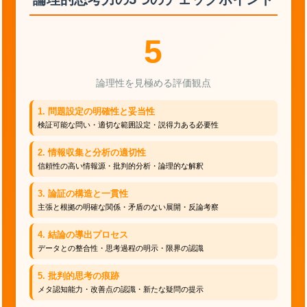
5
論理性を見極める評価観点
1. 問題設定の明確性と妥当性
検証可能な問い・適切な範囲設定・説得力ある必要性
2. 情報収集と分析の適切性
信頼性の高い情報源・批判的分析・論理的な解釈
3. 論証の構造と一貫性
主張と根拠の明確な関係・矛盾のない展開・反論考察
4. 結論の導出プロセス
データとの整合性・思考過程の明示・限界の認識
5. 批判的思考の痕跡
メタ認知能力・改善点の認識・新たな疑問の提示