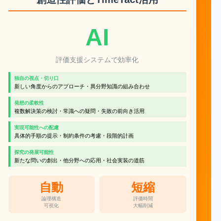
AI
評価支援システムで効率化
独自の視点・切り口
新しい角度からのアプローチ・異分野知識の組み合わせ
発想の柔軟性
複数解決策の検討・常識への疑問・失敗の前向き活用
実現可能性への配慮
具体的手順の提示・制約条件の考慮・段階的計画
探究の発展可能性
新たな問いの創出・他分野への応用・社会実装の道筋
自動
短縮
論理構造
評価時間
可視化
大幅削減