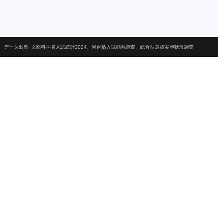
データ出典: 文部科学省入試統計2024、河合塾入試動向調査、総合型選抜実施状況調査
OCIAL MEDIA
acebook
antedly
itter