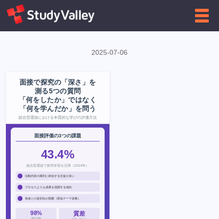
←
大学向け
インフォグラフィクス一覧に戻る
2025-07-06
面接で探究の「深さ」を
測る5つの質問
「何をしたか」ではなく
「何を学んだか」を問う
総合型選抜における本質的な学びの評価方法
面接評価の3つの課題
43.4%
総合型選抜で探究学習を活用（2024年）
活動内容の羅列に終始する生徒が多い
プロセスよりも成果を強調する傾向
他者との差別化が困難（類似テーマ多数）
98%
質差
探究活動