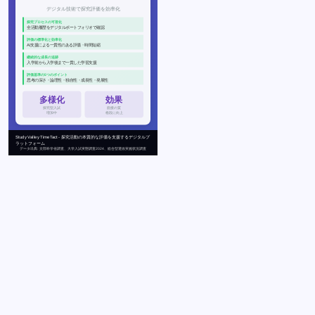
デジタル技術で探究評価を効率化
探究プロセスの可視化
全活動履歴をデジタルポートフォリオで確認
評価の標準化と効率化
AI支援による一貫性のある評価・時間短縮
継続的な成長の追跡
入学前から入学後まで一貫した学習支援
評価基準の5つのポイント
思考の深さ・論理性・独自性・成長性・発展性
多様化
効果
探究型入試
面接の質
増加中
格段に向上
Study Valley TimeTact - 探究活動の本質的な評価を支援するデジタルプ
ラットフォーム
データ出典: 文部科学省調査、大学入試実態調査2024、総合型選抜実施状況調査