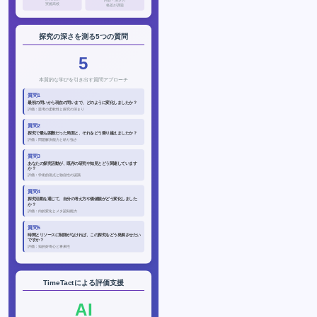
内容・深さの
実施高校
格差が課題
探究の深さを測る5つの質問
5
本質的な学びを引き出す質問アプローチ
質問1
最初の問いから現在の問いまで、どのように変化しましたか？
評価：思考の柔軟性と探究の深まり
質問2
探究で最も困難だった局面と、それをどう乗り越えましたか？
評価：問題解決能力と粘り強さ
質問3
あなたの探究活動が、既存の研究や知見とどう関連しています
か？
評価：学術的視点と独自性の認識
質問4
探究活動を通じて、自分の考え方や価値観がどう変化しました
か？
評価：内的変化とメタ認知能力
質問5
時間とリソースに制限がなければ、この探究をどう発展させたい
ですか？
評価：知的好奇心と将来性
TimeTactによる評価支援
AI