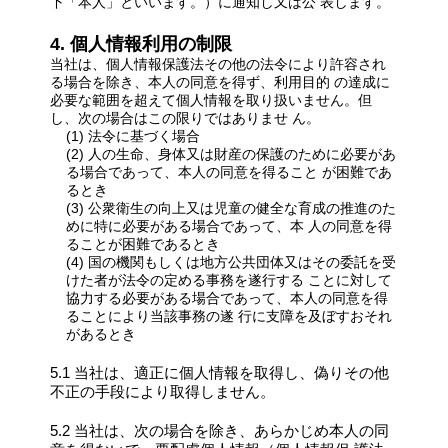
下「本人」といいます。）に通知し又は公 表します。
4. 個人情報利用の制限
当社は、個人情報保護法その他の法令により許容され
る場合を除き、本人の同意を得ず、利用目的 の達成に
必要な範囲を超えて個人情報を取り扱いません。但
し、次の場合はこの限りではありませ ん。
(1) 法令に基づく場合
(2) 人の生命、身体又は財産の保護のために必要があ
る場合であって、本人の同意を得ること が困難であ
るとき
(3) 公衆衛生の向上又は児童の健全な育成の推進のた
めに特に必要がある場合であって、本 人の同意を得
ることが困難であるとき
(4) 国の機関もしくは地方公共団体又はその委託を受
けた者が法令の定める事務を遂行する ことに対して
協力する必要がある場合であって、本人の同意を得
ることにより当該事務の遂 行に支障を及ぼすおそれ
があるとき
5.1 当社は、適正に個人情報を取得し、偽りその他
不正の手段により取得しません。
5.2 当社は、次の場合を除き、あらかじめ本人の同