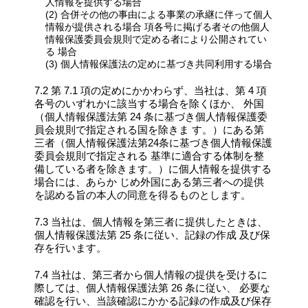
人情報を提供する場合
(2) 合併その他の事由による事業の承継に伴って個人
情報が提供される場合 項各号に掲げる者その他個人
情報保護委員会規則で定める者により公開されてい
る 場合
(3) 個人情報保護法の定めに基づき共同利用する場合
7.2 第 7.1 項の定めにかかわらず、当社は、第 4 項
各号のいずれかに該当する場合を除くほか、 外国
（個人情報保護法第 24 条に基づき個人情報保護委
員会規則で指定される国を除きま す。）にある第
三者（個人情報保護法第24条に基づき個人情報保護
委員会規則で指定される 基準に適合する体制を整
備している者を除きます。）に個人情報を提供する
場合には、あらか じめ外国にある第三者への提供
を認める旨の本人の同意を得るものとします。
7.3 当社は、個人情報を第三者に提供したときは、
個人情報保護法第 25 条に従い、記録の作成 及び保
存を行います。
7.4 当社は、第三者から個人情報の提供を受けるに
際しては、個人情報保護法第 26 条に従い、 必要な
確認を行い、当該確認にかかる記録の作成及び保存