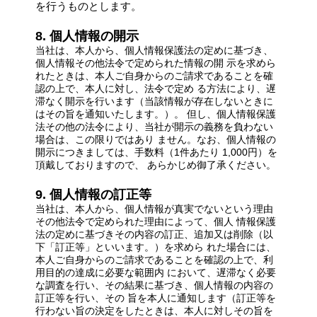
を行うものとします。
8. 個人情報の開示
当社は、本人から、個人情報保護法の定めに基づき、
個人情報その他法令で定められた情報の開 示を求めら
れたときは、本人ご自身からのご請求であることを確
認の上で、本人に対し、法令で定め る方法により、遅
滞なく開示を行います（当該情報が存在しないときに
はその旨を通知いたします。）。 但し、個人情報保護
法その他の法令により、当社が開示の義務を負わない
場合は、この限りではあり ません。なお、個人情報の
開示につきましては、手数料（1件あたり 1,000円）を
頂戴しておりますので、 あらかじめ御了承ください。
9. 個人情報の訂正等
当社は、本人から、個人情報が真実でないという理由
その他法令で定められた理由によって、個人 情報保護
法の定めに基づきその内容の訂正、追加又は削除（以
下「訂正等」といいます。）を求めら れた場合には、
本人ご自身からのご請求であることを確認の上で、利
用目的の達成に必要な範囲内 において、遅滞なく必要
な調査を行い、その結果に基づき、個人情報の内容の
訂正等を行い、その 旨を本人に通知します（訂正等を
行わない旨の決定をしたときは、本人に対しその旨を