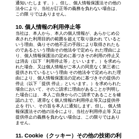
通知いたしま す。）。但し、個人情報保護法その他の
法令により、当社が訂正等の義務を負わない場合は、
この限 りではありません。
10. 個人情報の利用停止等
当社は、本人から、本人の個人情報が、あらかじめ公
表された利用目的の範囲を超えて取り扱われ ていると
いう理由、偽りその他不正の手段により取得されたも
のであるという理由その他法令で定めら れた理由によ
り、個人情報保護法の定めに基づきその利用の停止又
は消去（以下「利用停止等」とい います。）を求めら
れた場合、又は個人情報がご本人の同意なく第三者に
提供されているという理由 その他法令で定められた理
由により、個人情報保護法の定めに基づきその提供の
停止（以下「提供 停止」といいます。）を求められた
場合において、そのご請求に理由があることが判明し
た場合には、 本人ご自身からのご請求であることを確
認の上で、遅滞なく個人情報の利用停止等又は提供停
止を 行い、その旨を本人に通知します。但し、個人情
報保護法その他の法令により、当社が利用停止等 又は
提供停止の義務を負わない場合は、この限りではあり
ません。
11. Cookie（クッキー）その他の技術の利