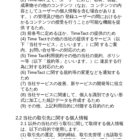
成果物その他のコンテンツ（なお、コ ンテンツの内
容としてユーザーの個人情報を含む場合がありま
す。）の管理及び他の 登録ユーザーの間におけるか
かるコンテンツの授受を行うことが可能な機能を提
供 するため。
(3) 前各号に定めるほか、TimeTact の提供のため
(4) Time Tactその他の当社の提供するサービス（以
下「当社サービス」といいます。）に関 するご案
内、お問い合せ等への対応のため
(5) Time Tact利用規約その他の当社の規約、ポリシ
ー等（以下「規約等」といいます。）に 違反する行
為に対する対応のため
(6) TimeTact に関する規約等の変更などを通知する
ため
(7) 当社サービスの改善、新サービスの開発等に役立
てるため
(8) 当社サービスに関連して、個人を識別できない形
式に加工した統計データを作成す るため
(9) その他、上記利用目的に付随する目的のため
2.2 当社の取引先に関する個人情報
2.1 以外の当社の行う取引に関して取得する個人情報
は、以下の目的で使用します。
(1) 取引先の選定、契約締結、取引先管理（当該取引