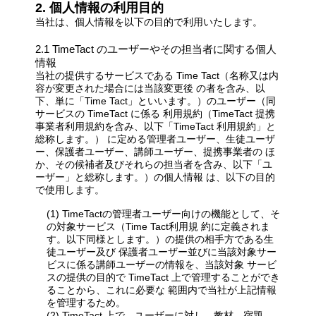
2. 個人情報の利用目的
当社は、個人情報を以下の目的で利用いたします。
2.1 TimeTact のユーザーやその担当者に関する個人
情報
当社の提供するサービスである Time Tact（名称又は内
容が変更された場合には当該変更後 の者を含み、以
下、単に「Time Tact」といいます。）のユーザー（同
サービスの TimeTact に係る 利用規約（TimeTact 提携
事業者利用規約を含み、以下「TimeTact 利用規約」と
総称します。） に定める管理者ユーザー、生徒ユーザ
ー、保護者ユーザー、講師ユーザー、提携事業者の ほ
か、その候補者及びそれらの担当者を含み、以下「ユ
ーザー」と総称します。）の個人情報 は、以下の目的
で使用します。
(1) TimeTactの管理者ユーザー向けの機能として、そ
の対象サービス（Time Tact利用規 約に定義されま
す。以下同様とします。）の提供の相手方である生
徒ユーザー及び 保護者ユーザー並びに当該対象サー
ビスに係る講師ユーザーの情報を、当該対象 サービ
スの提供の目的で TimeTact 上で管理することができ
ることから、これに必要な 範囲内で当社が上記情報
を管理するため。
(2) TimeTact 上で、ユーザーに対し、教材、宿題、