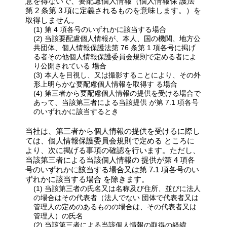
意を得ないで、要配慮個人情報（個人情報保 護法
第 2 条第 3 項に定義されるものを意味します。）を
取得しません。
(1) 第 4 項各号のいずれかに該当する場合
(2) 当該要配慮個人情報が、本人、国の機関、地方公
共団体、個人情報保護法第 76 条第 1 項各号に掲げ
る者その他個人情報保護委員会規則で定める者によ
り公開されている 場合
(3) 本人を目視し、又は撮影することにより、その外
形上明らかな要配慮個人情報を取得す る場合
(4) 第三者から要配慮個人情報の提供を受ける場合で
あって、当該第三者による当該提供 が第 7.1 項各号
のいずれかに該当するとき
当社は、第三者から個人情報の提供を受けるに際し
ては、個人情報保護委員会規則で定める ところに
より、次に掲げる事項の確認を行います。ただし、
当該第三者による当該個人情報の 提供が第 4 項各
号のいずれかに該当する場合又は第 7.1 項各号のい
ずれかに該当する場合 を除きます。
(1) 当該第三者の氏名又は名称及び住所、並びに法人
の場合はその代表者（法人でない 団体で代表者又は
管理人の定めのあるものの場合は、その代表者又は
管理人）の氏名
(2) 当該第三者による当該個人情報の取得の経緯