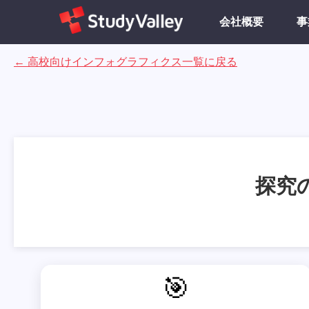
会社概要
事
←
高校向け
インフォグラフィクス一覧に戻る
探究
🎯