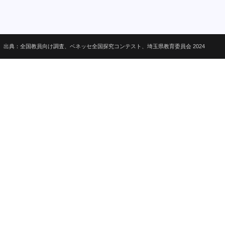
出典：全国教員向け調査、ベネッセ全国探究コンテスト、埼玉県教育委員会 2024
OCIAL MEDIA
acebook
antedly
itter