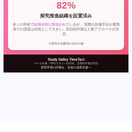
82%
探究推進組織を設置済み
多くの学校で
組織体制は整備
されているが、 実際の評価手法や運用
面での課題は依然として大きい。対話的評価など新アプローチが注
目。
※校内文化醸成が成功の鍵
Study Valley TimeTact
データ出典：NPOカタリバ(2024)、文部科学省(2025)
探究学習の評価を、生徒の成長支援へ