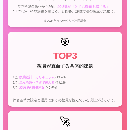
探究学習必修化から2年。
40.8%が「とても課題を感じる」
、
51.2%が「やや課題を感じる」と回答。評価方法の確立が急務に。
※2024年NPOカタリバ全国調査
🎯
TOP3
教員が直面する具体的課題
1位:
授業設計・カリキュラム
(49.4%)
2位:
単なる調べ学習で終わる
(49.1%)
3位:
校内での理解不足
(47.6%)
評価基準の設定と運用に多くの教員が悩んでいる現状が明らかに。
🚀