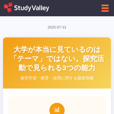
←
高校向け
インフォグラフィクス一覧に戻る
2025-07-31
大学が本当に見ているのは
「テーマ」ではない。探究活
動で見られる3つの能力
探究学習・教育・採用に関する最新情報
📊