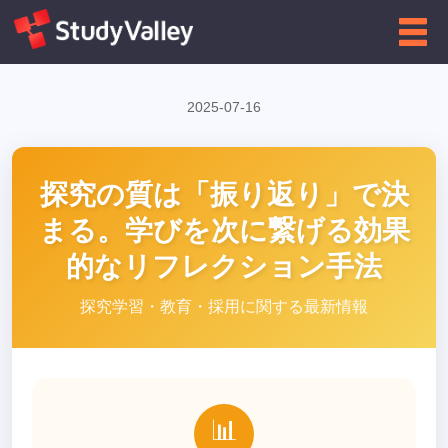
←
高校向け
インフォグラフィクス一覧に戻る
2025-07-16
探究の質は「振り返り」で決
まる。学びを次に繋げる効果
的なリフレクション手法
探究学習・教育・採用に関する最新情報
📊