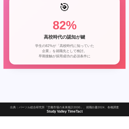
🎯
82%
高校時代の認知が鍵
学生の82%が「高校時代に知っていた
企業」を就職先として検討。
早期接触が採用成功の必須条件に
出典：パーソル総合研究所「労働市場の未来推計2030」、就職白書2024、各種調査
Study Valley TimeTact