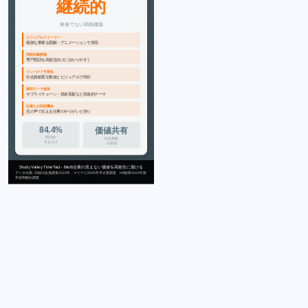
継続的
単発でない関係構築
ビジュアルストーリー
複雑な事業を図解・アニメーションで表現
用語自動変換
専門用語を高校生向けに分かりやすく
インパクト可視化
社会貢献度を数値とビジュアルで明示
探究テーマ提供
サプライチェーン・技術革新など具体的テーマ
社員との対話機会
生の声で伝える仕事のやりがいと誇り
84.4%
価値共有
初任給
社会貢献
引き上げ
の実感
Study Valley TimeTact - BtoB企業の見えない価値を高校生に届ける
データ出典: 日経ID会員調査2023年、マイナビ2025年卒企業調査、HR総研2024年新
卒採用動向調査