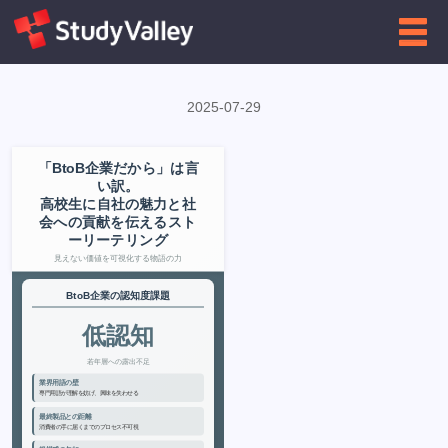
←
企業向け
インフォグラフィクス一覧に戻る
2025-07-29
「BtoB企業だから」は言
い訳。
高校生に自社の魅力と社
会への貢献を伝えるスト
ーリーテリング
見えない価値を可視化する物語の力
BtoB企業の認知度課題
低認知
若年層への露出不足
業界用語の壁
専門用語が理解を妨げ、興味を失わせる
最終製品との距離
消費者の手に届くまでのプロセス不可視