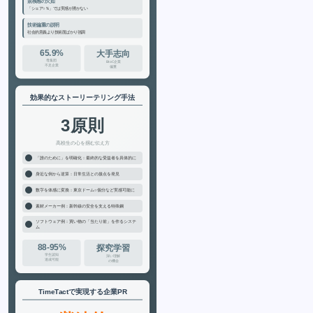
規模感の欠如
「シェア○％」では実感が湧かない
技術偏重の説明
社会的意義より技術面ばかり強調
65.9%
大手志向
母集団
BtoC企業
不足企業
偏重
効果的なストーリーテリング手法
3原則
高校生の心を掴む伝え方
「誰のために」を明確化：最終的な受益者を具体的に
身近な例から逆算：日常生活との接点を発見
数字を体感に変換：東京ドーム○個分など実感可能に
素材メーカー例：新幹線の安全を支える特殊鋼
ソフトウェア例：買い物の「当たり前」を作るシステ
ム
88-95%
探究学習
学生認知
深い理解
達成可能
の機会
TimeTactで実現する企業PR